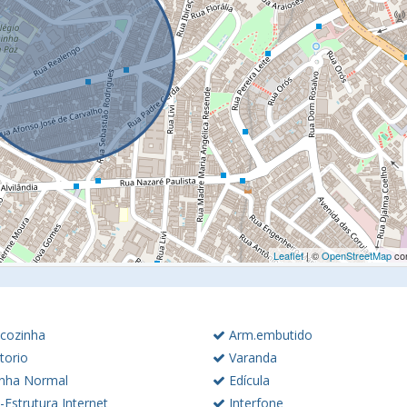
Leaflet
| ©
OpenStreetMap
con
cozinha
Arm.embutido
torio
Varanda
nha Normal
Edícula
-Estrutura Internet
Interfone