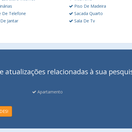
nárias
Piso De Madeira
 De Telefone
Sacada Quarto
 De Jantar
Sala De Tv
 atualizações relacionadas à sua pesqui
Apartamento
DES!