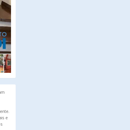
jam
ente.
ais e
es