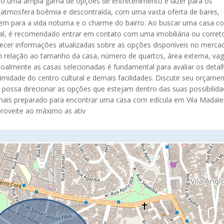
ando uma ampla gama de opções de entretenimento e lazer para os
 atmosfera boêmia e descontraída, com uma vasta oferta de bares,
buem para a vida noturna e o charme do bairro. Ao buscar uma casa c
ral, é recomendado entrar em contato com uma imobiliária ou corret
necer informações atualizadas sobre as opções disponíveis no merca
m relação ao tamanho da casa, número de quartos, área externa, va
ssoalmente as casas selecionadas é fundamental para avaliar os detal
imidade do centro cultural e demais facilidades. Discutir seu orçame
possa direcionar as opções que estejam dentro das suas possibilid
 mais preparado para encontrar uma casa com edícula em Vila Madal
proveite ao máximo as ativ