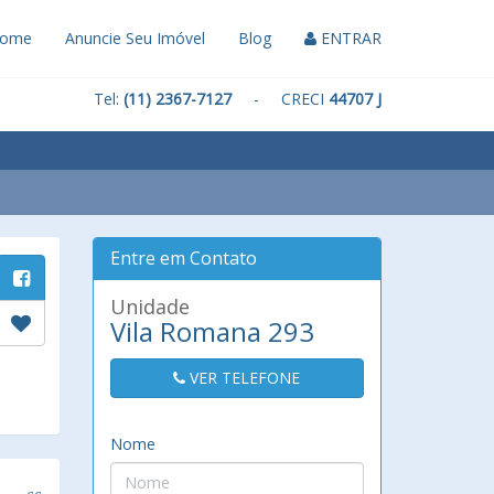
ome
Anuncie Seu Imóvel
Blog
ENTRAR
Tel:
(11) 2367-7127
- CRECI
44707 J
Entre em Contato
Unidade
Vila Romana 293
VER TELEFONE
Nome