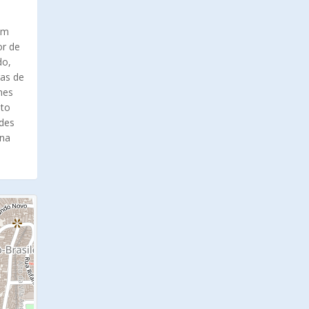
om
or de
do,
gas de
hes
nto
ades
ena