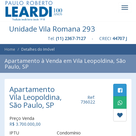
Toggl
Navig
Unidade Vila Romana 293
Tel:
(11) 2367-7127
- CRECI
44707 J
Home
Detalhes do Imóvel
Apartamento à Venda em Vila Leopoldina, São
Paulo, SP
Apartamento
Vila Leopoldina,
Ref:
736022
São Paulo, SP
Preço Venda
R$ 3.700.000,00
IPTU
Condomínio