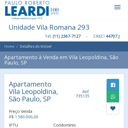
Toggl
Navig
Unidade Vila Romana 293
Tel:
(11) 2367-7127
- CRECI
44707 J
Home
Detalhes do Imóvel
Apartamento à Venda em Vila Leopoldina, São
Paulo, SP
Apartamento
Vila Leopoldina,
Ref:
735135
São Paulo, SP
Preço Venda
R$ 1.580.000,00
IPTU
Condomínio