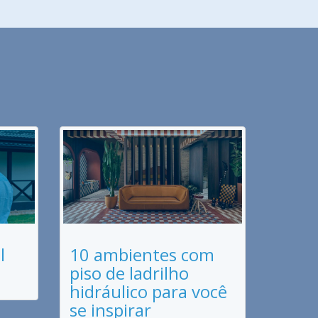
l
10 ambientes com
piso de ladrilho
hidráulico para você
se inspirar