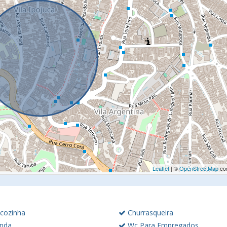
Leaflet
| ©
OpenStreetMap
con
cozinha
Churrasqueira
nda
Wc Para Empregados