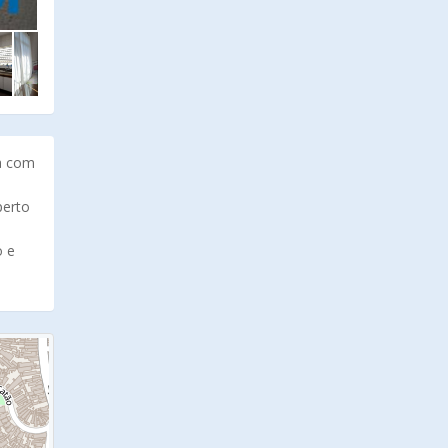
da com
perto
o e