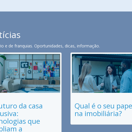
tícias
o e de franquias. Oportunidades, dicas, informação.
uturo da casa
Qual é o seu pape
lusiva:
na imobiliária?
nologias que
liam a