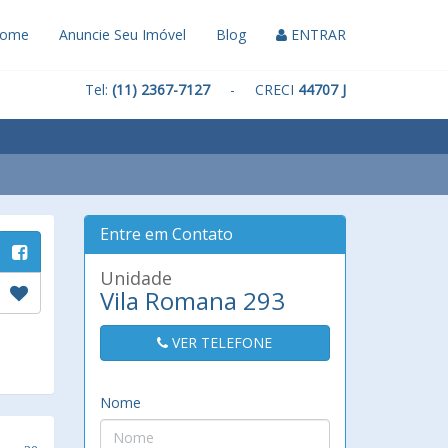
ome
Anuncie Seu Imóvel
Blog
ENTRAR
Tel:
(11) 2367-7127
- CRECI
44707 J
Entre em Contato
Unidade
Vila Romana 293
VER TELEFONE
Nome