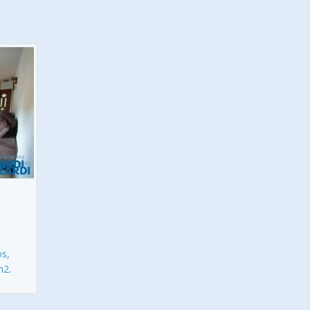
os,
m2.