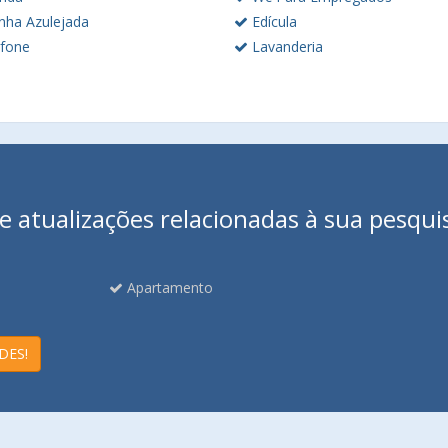
nha Azulejada
Edícula
rfone
Lavanderia
 atualizações relacionadas à sua pesqui
Apartamento
DES!