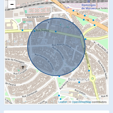
−
Leaflet
| ©
OpenStreetMap
contributors