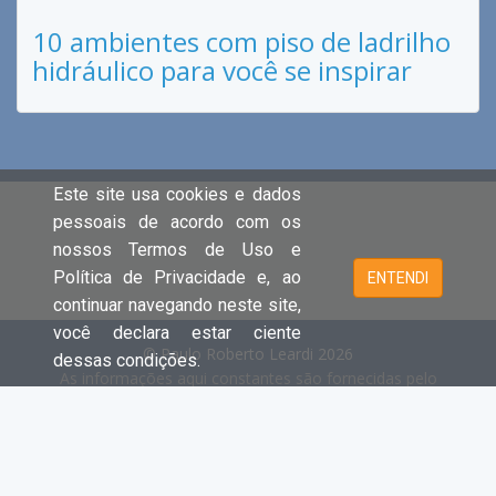
10 ambientes com piso de ladrilho
hidráulico para você se inspirar
Este site usa cookies e dados
pessoais de acordo com os
nossos Termos de Uso e
Política de Privacidade e, ao
ENTENDI
continuar navegando neste site,
você declara estar ciente
© Paulo Roberto Leardi 2026
dessas condições.
As informações aqui constantes são fornecidas pelo
proprietário do imóvel e estão sujeitas a alteração a
qualquer momento.
Cada unidade é juridica e financeiramente independente e
registrada no Creci.
- Clique aqui e acesse o site principal e