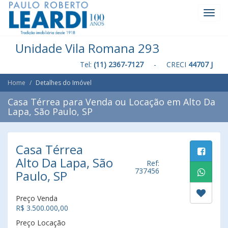
Toggl
Navig
Unidade Vila Romana 293
Tel:
(11) 2367-7127
- CRECI
44707 J
Home
Detalhes do Imóvel
Casa Térrea para Venda ou Locação em Alto Da
Lapa, São Paulo, SP
Casa Térrea
Alto Da Lapa, São
Ref:
737456
Paulo, SP
Preço Venda
R$ 3.500.000,00
Preço Locação