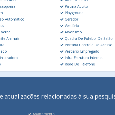
rasqueira
Piscina Adulto
im
Playground
ao Automatico
Gerador
ess
Vestiário
 Verde
Arvorismo
ite Animais
Quadra De Futebol De Salão
ita
Portaria Controle De Acesso
uado
Vestiário Empregado
nistradora
Infra-Estrutura Internet
o
Rede De Telefone
 atualizações relacionadas à sua pesqui
Apartamento