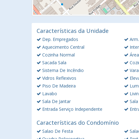
Características da Unidade
Dep. Empregados
Arm.
Aquecimento Central
Inte
Cozinha Normal
Área
Sacada Sala
Cozi
Sistema De Incêndio
Vara
Vidros Reflexivos
Elev
Piso De Madeira
Lumi
Lavabo
Livi
Sala De Jantar
Sala
Entrada Serviço Independente
Entr
Características do Condomínio
Salao De Festa
Sala
Quadra Poliesportiva
Port