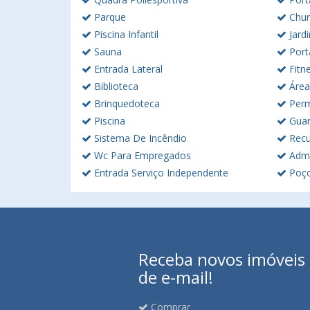
Parque
Chur
Piscina Infantil
Jard
Sauna
Port
Entrada Lateral
Fitn
Biblioteca
Área
Brinquedoteca
Perm
Piscina
Guar
Sistema De Incêndio
Rec
Wc Para Empregados
Admi
Entrada Serviço Independente
Poç
Receba novos imóveis e
de e-mail!
Comprar