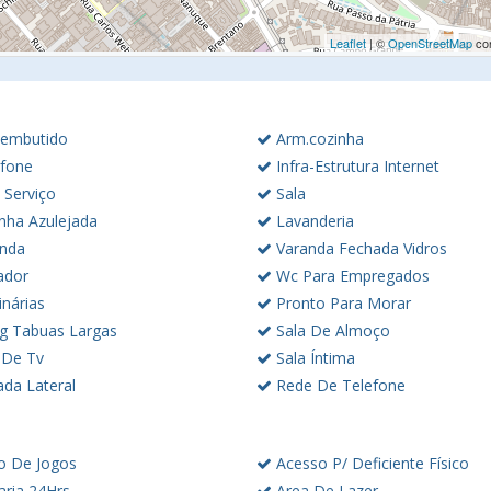
Leaflet
| ©
OpenStreetMap
con
embutido
Arm.cozinha
rfone
Infra-Estrutura Internet
 Serviço
Sala
nha Azulejada
Lavanderia
nda
Varanda Fechada Vidros
ador
Wc Para Empregados
nárias
Pronto Para Morar
ng Tabuas Largas
Sala De Almoço
 De Tv
Sala Íntima
ada Lateral
Rede De Telefone
o De Jogos
Acesso P/ Deficiente Físico
aria 24Hrs
Area De Lazer