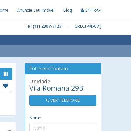
ome
Anuncie Seu Imóvel
Blog
ENTRAR
Tel:
(11) 2367-7127
- CRECI
44707 J
Entre em Contato
Unidade
Vila Romana 293
VER TELEFONE
Nome