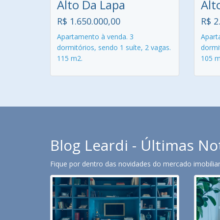
Alto Da Lapa
Alt
R$ 1.650.000,00
R$ 2
Apartamento à venda. 3
Apart
dormitórios, sendo 1 suíte, 2 vagas.
dormit
115 m2.
105 m
Blog Leardi - Últimas No
Fique por dentro das novidades do mercado imobiliari