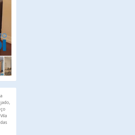
Na
ejado,
eço
Vila
 das