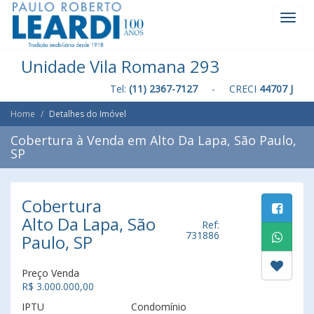
Toggl
Navig
Unidade Vila Romana 293
Tel:
(11) 2367-7127
- CRECI
44707 J
Home
Detalhes do Imóvel
Cobertura à Venda em Alto Da Lapa, São Paulo,
SP
Cobertura
Alto Da Lapa, São
Ref:
731886
Paulo, SP
Preço Venda
R$ 3.000.000,00
IPTU
Condomínio