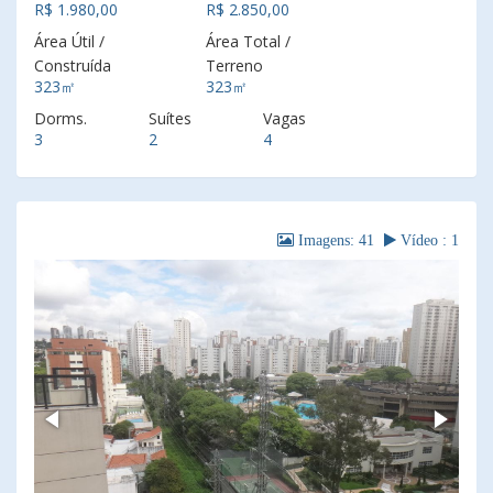
R$ 1.980,00
R$ 2.850,00
Área Útil /
Área Total /
Construída
Terreno
323㎡
323㎡
Dorms.
Suítes
Vagas
3
2
4
Imagens: 41
Vídeo : 1