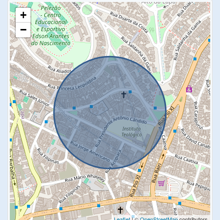
+
−
Leaflet
| ©
OpenStreetMap
contributors