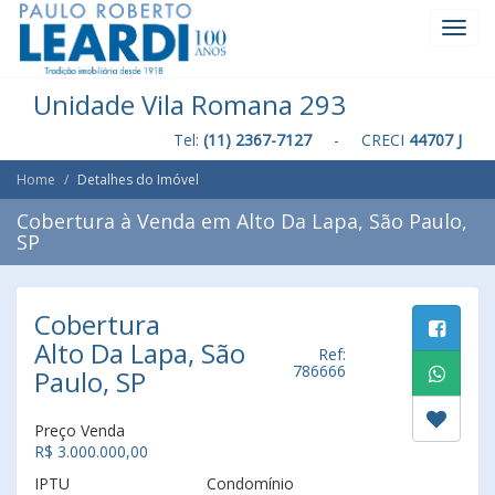
Toggl
Navig
Unidade Vila Romana 293
Tel:
(11) 2367-7127
- CRECI
44707 J
Home
Detalhes do Imóvel
Cobertura à Venda em Alto Da Lapa, São Paulo,
SP
Cobertura
Alto Da Lapa, São
Ref:
786666
Paulo, SP
Preço Venda
R$ 3.000.000,00
IPTU
Condomínio