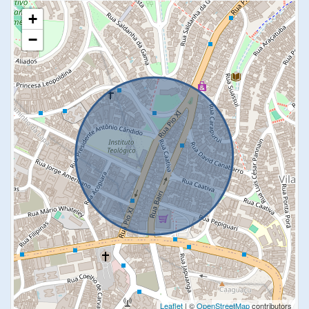
+
−
Leaflet
| ©
OpenStreetMap
contributors