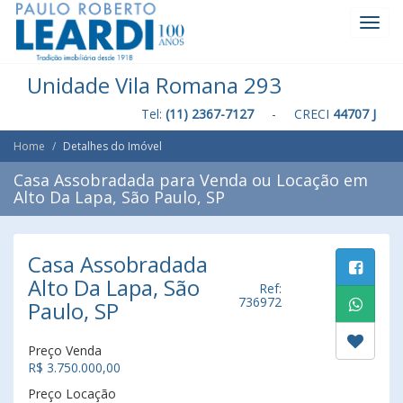
Toggl
Navig
Unidade Vila Romana 293
Tel:
(11) 2367-7127
- CRECI
44707 J
Home
Detalhes do Imóvel
Casa Assobradada para Venda ou Locação em
Alto Da Lapa, São Paulo, SP
Casa Assobradada
Alto Da Lapa, São
Ref:
736972
Paulo, SP
Preço Venda
R$ 3.750.000,00
Preço Locação