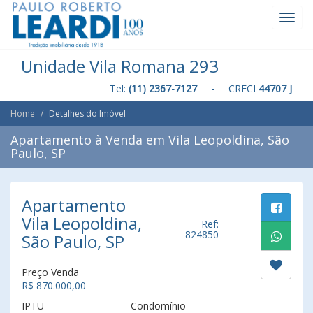
Toggl
Navig
Unidade Vila Romana 293
Tel:
(11) 2367-7127
- CRECI
44707 J
Home
Detalhes do Imóvel
Apartamento à Venda em Vila Leopoldina, São
Paulo, SP
Apartamento
Vila Leopoldina,
Ref:
824850
São Paulo, SP
Preço Venda
R$ 870.000,00
IPTU
Condomínio