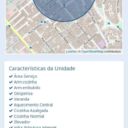
Leaflet
| ©
OpenStreetMap
contributors
Características da Unidade
Área Serviço
Arm.cozinha
Arm.embutido
Despensa
Varanda
Aquecimento Central
Cozinha Azulejada
Cozinha Normal
Elevador
Infra-Estrutura Internet