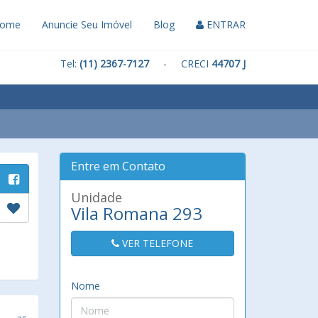
ome
Anuncie Seu Imóvel
Blog
ENTRAR
Tel:
(11) 2367-7127
- CRECI
44707 J
Entre em Contato
Unidade
Vila Romana 293
VER TELEFONE
Nome