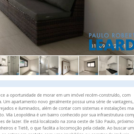
rece a oportunidade de morar em um imóvel recém-construído, com
a. Um apartamento novo geralmente possui uma série de vantagens,
ejados e iluminados, além de contar com sistemas e instalações ma
to. Vila Leopoldina é um bairro conhecido por sua infraestrutura com
s de lazer. Ele está localizado na zona oeste de São Paulo, próximo
heiros e Tietê, o que facilita a locomoção pela cidade. Ao buscar um