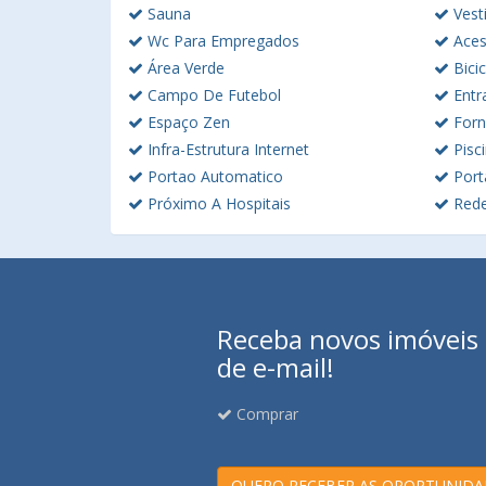
Sauna
Vesti
Wc Para Empregados
Acess
Área Verde
Bicic
Campo De Futebol
Entr
Espaço Zen
Forn
Infra-Estrutura Internet
Pisci
Portao Automatico
Port
Próximo A Hospitais
Rede
Receba novos imóveis e
de e-mail!
Comprar
QUERO RECEBER AS OPORTUNIDA