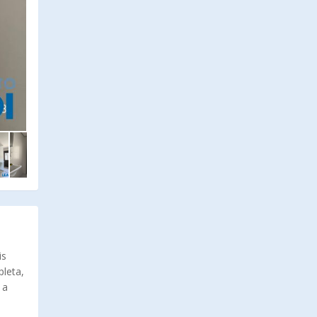
is
pleta,
 a