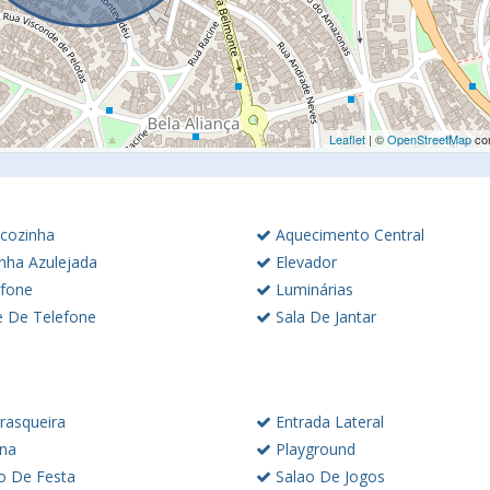
Leaflet
| ©
OpenStreetMap
con
cozinha
Aquecimento Central
nha Azulejada
Elevador
rfone
Luminárias
 De Telefone
Sala De Jantar
rasqueira
Entrada Lateral
ina
Playground
o De Festa
Salao De Jogos