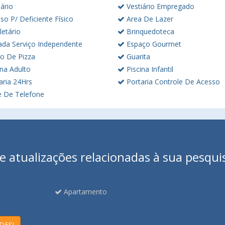
ário
Vestiário Empregado
o P/ Deficiente Físico
Area De Lazer
letário
Brinquedoteca
ada Serviço Independente
Espaço Gourmet
o De Pizza
Guarita
na Adulto
Piscina Infantil
aria 24Hrs
Portaria Controle De Acesso
 De Telefone
 atualizações relacionadas à sua pesqui
Apartamento
DES!