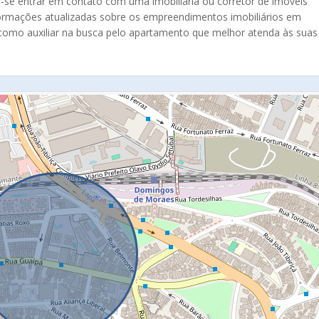
se entrar em contato com uma imobiliária ou corretor de imóveis
nformações atualizadas sobre os empreendimentos imobiliários em
como auxiliar na busca pelo apartamento que melhor atenda às suas