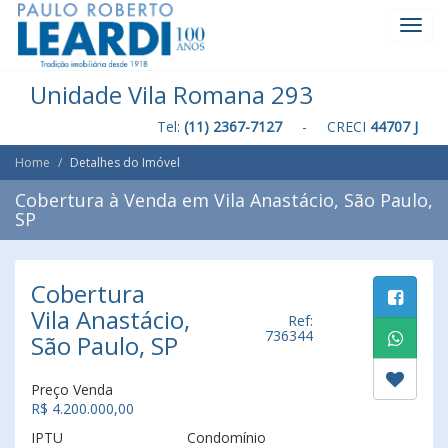
Toggl
Navig
Unidade Vila Romana 293
Tel:
(11) 2367-7127
- CRECI
44707 J
Home
Detalhes do Imóvel
Cobertura à Venda em Vila Anastácio, São Paulo,
SP
Cobertura
Vila Anastácio,
Ref:
736344
São Paulo, SP
Preço Venda
R$ 4.200.000,00
IPTU
Condomínio