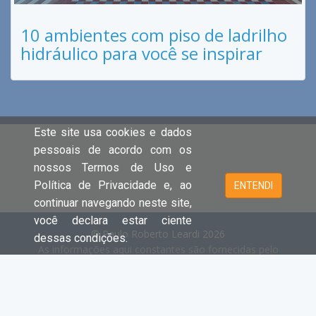
10 ambientes com piso de ladrilho
hidráulico para você se inspirar
Este site usa cookies e dados
pessoais de acordo com os
nossos Termos de Uso e
Política de Privacidade e, ao
ENTENDI
continuar navegando neste site,
você declara estar ciente
© Paulo Roberto Leardi 2026
dessas condições.
As informações aqui constantes são fornecidas pelo
proprietário do imóvel e estão sujeitas a alteração a
qualquer momento.
Cada unidade é juridica e financeiramente independente e
registrada no Creci.
- Clique aqui e acesse o site principal e