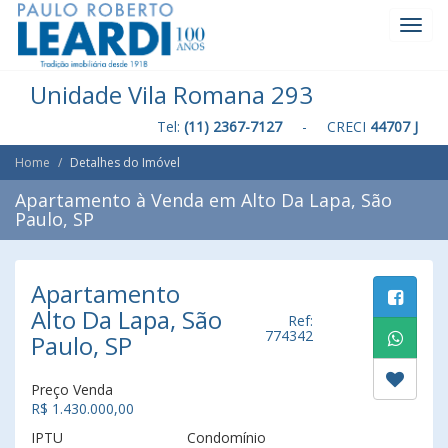
Toggl
Navig
Unidade Vila Romana 293
Tel:
(11) 2367-7127
- CRECI
44707 J
Home
Detalhes do Imóvel
Apartamento à Venda em Alto Da Lapa, São
Paulo, SP
Apartamento
Alto Da Lapa, São
Ref:
774342
Paulo, SP
Preço Venda
R$ 1.430.000,00
IPTU
Condomínio