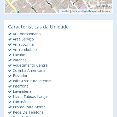
Leaflet
| ©
OpenStreetMap
contributors
Características da Unidade
Ar Condicionado
Área Serviço
Arm.cozinha
Arm.embutido
Lavabo
Varanda
Aquecimento Central
Cozinha Americana
Elevador
Infra-Estrutura Internet
Interfone
Lavanderia
Living Tabuas Largas
Luminárias
Pronto Para Morar
Rede De Telefone