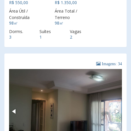
R$ 550,00
R$ 1.350,00
Área Útil /
Área Total /
Construída
Terreno
98㎡
98㎡
Dorms.
Suítes
Vagas
3
1
2
Imagens: 34