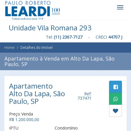
Toggl
Navig
Unidade Vila Romana 293
Tel:
(11) 2367-7127
- CRECI
44707 J
Home
Detalhes do Imóvel
Apartamento à Venda em Alto Da Lapa, São
Paulo, SP
Apartamento
Alto Da Lapa, São
Ref:
737471
Paulo, SP
Preço Venda
R$ 1.200.000,00
IPTU
Condomínio