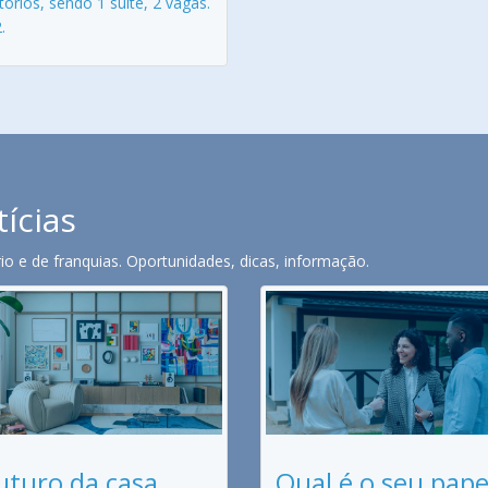
órios, sendo 1 suíte, 2 vagas.
.
tícias
o e de franquias. Oportunidades, dicas, informação.
uturo da casa
Qual é o seu pape