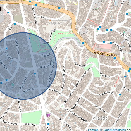
Leaflet
| ©
OpenStreetMap
con