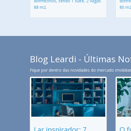
dormitórios, sendo 1 suíte, 2 vagas.
dormit
88 m2.
80 m2
Blog Leardi - Últimas No
Fique por dentro das novidades do mercado imobiliari
Lar inspirador: 7
O f