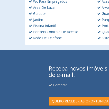
Wc Para Empregados
Acess
Area De Lazer
Arvo
Gerador
Guar
Jardim
Parq
Piscina Infantil
Port
Portaria Controle De Acesso
Quad
Rede De Telefone
Sist
Receba novos imóveis e
de e-mail!
Comprar
QUERO RECEBER AS OPORTUNIDA