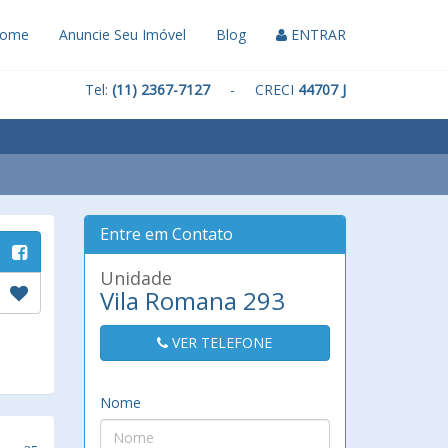
ome
Anuncie Seu Imóvel
Blog
ENTRAR
Tel:
(11) 2367-7127
- CRECI
44707 J
Entre em Contato
Unidade
Vila Romana 293
VER TELEFONE
Nome