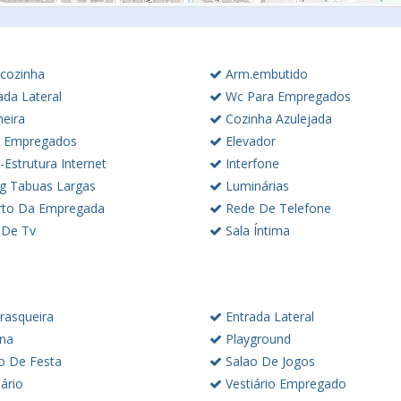
cozinha
Arm.embutido
ada Lateral
Wc Para Empregados
eira
Cozinha Azulejada
 Empregados
Elevador
-Estrutura Internet
Interfone
ng Tabuas Largas
Luminárias
to Da Empregada
Rede De Telefone
 De Tv
Sala Íntima
rasqueira
Entrada Lateral
ina
Playground
o De Festa
Salao De Jogos
ário
Vestiário Empregado