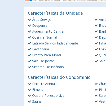
Características da Unidade
Área Serviço
Arm.
Despensa
Entr
Aquecimento Central
Banh
Cozinha Normal
Dep.
Entrada Serviço Independente
Infra
Lavanderia
Livi
Pronto Para Morar
Quar
Sala De Jantar
Sala
Sistema De Incêndio
Características do Condomínio
Permite Animais
Chur
Fitness
Pisc
Quadra Poliesportiva
Sala
Sauna
Vesti