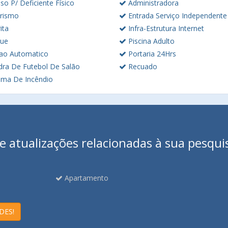
o P/ Deficiente Físico
Administradora
rismo
Entrada Serviço Independente
ita
Infra-Estrutura Internet
ue
Piscina Adulto
ao Automatico
Portaria 24Hrs
ra De Futebol De Salão
Recuado
ema De Incêndio
 atualizações relacionadas à sua pesqui
Apartamento
DES!