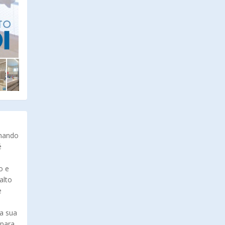
nhando
é
o e
alto
e
ra sua
 para