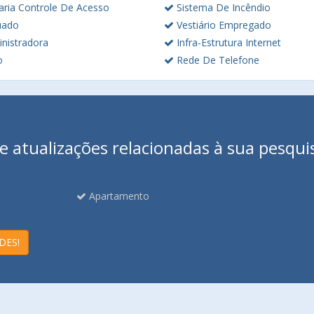
aria Controle De Acesso
Sistema De Incêndio
uado
Vestiário Empregado
nistradora
Infra-Estrutura Internet
o
Rede De Telefone
 atualizações relacionadas à sua pesqui
Apartamento
DES!