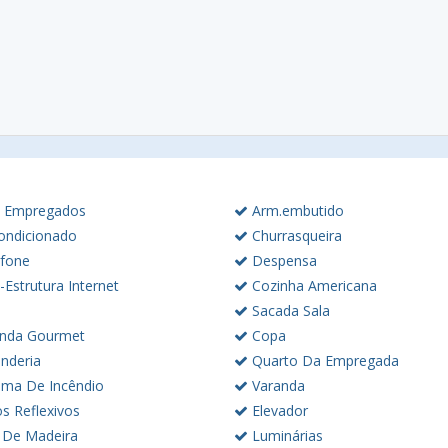
 Empregados
Arm.embutido
ondicionado
Churrasqueira
rfone
Despensa
-Estrutura Internet
Cozinha Americana
Sacada Sala
nda Gourmet
Copa
nderia
Quarto Da Empregada
ema De Incêndio
Varanda
s Reflexivos
Elevador
 De Madeira
Luminárias