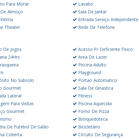
to Para Morar
Lavabo
 De Almoço
Sala De Jantar
 Íntima
Entrada Serviço Independente
 Theater
Rede De Telefone
o De Jogos
Acesso P/ Deficiente Físico
aria 24Hrs
Area De Lazer
rasqueira
Piscina Adulto
im
Playground
sito No Subsolo
Portao Automatico
o Gourmet
Sala De Ginastica
ada Lateral
Fitness
gem Para Visitas
Piscina Aquecida
ço Gourmet
Forno De Pizza
rismo
Brinquedoteca
ra De Futebol De Salão
Bicicletário
ina Coberta
Circuito De Segurança