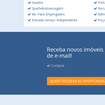
Guarita
Port
Spa/hidromassagem
Rec
Wc Para Empregados
Admi
Entrada Serviço Independente
Poç
Receba novos imóveis e
de e-mail!
Comprar
QUERO RECEBER AS OPORTUNIDA