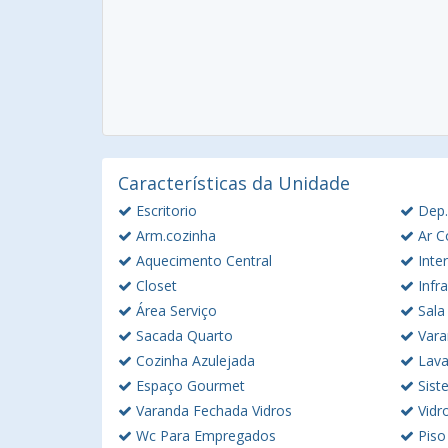
Características da Unidade
Escritorio
Dep.
Arm.cozinha
Ar C
Aquecimento Central
Inte
Closet
Infra
Área Serviço
Sala
Sacada Quarto
Vara
Cozinha Azulejada
Lava
Espaço Gourmet
Sist
Varanda Fechada Vidros
Vidro
Wc Para Empregados
Piso