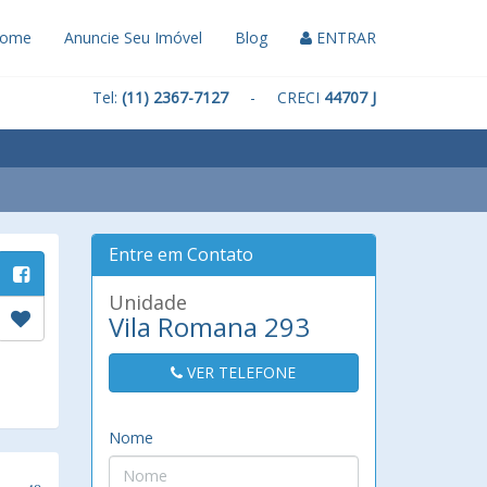
ome
Anuncie Seu Imóvel
Blog
ENTRAR
Tel:
(11) 2367-7127
- CRECI
44707 J
Entre em Contato
Unidade
Vila Romana 293
VER TELEFONE
Nome