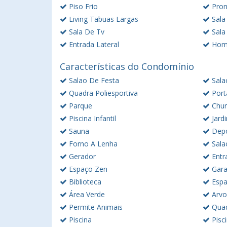
Piso Frio
Pron
Living Tabuas Largas
Sala
Sala De Tv
Sala
Entrada Lateral
Home
Características do Condomínio
Salao De Festa
Sala
Quadra Poliesportiva
Port
Parque
Chur
Piscina Infantil
Jard
Sauna
Depó
Forno A Lenha
Sala
Gerador
Entr
Espaço Zen
Gara
Biblioteca
Espa
Área Verde
Arvo
Permite Animais
Quad
Piscina
Pisc