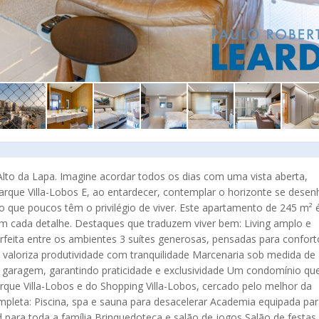
Alto da Lapa. Imagine acordar todos os dias com uma vista aberta,
rque Villa-Lobos E, ao entardecer, contemplar o horizonte se dese
o que poucos têm o privilégio de viver. Este apartamento de 245 m² 
 em cada detalhe. Destaques que traduzem viver bem: Living amplo e
rfeita entre os ambientes 3 suítes generosas, pensadas para confort
 valoriza produtividade com tranquilidade Marcenaria sob medida de 
garagem, garantindo praticidade e exclusividade Um condomínio qu
arque Villa-Lobos e do Shopping Villa-Lobos, cercado pelo melhor da
mpleta: Piscina, spa e sauna para desacelerar Academia equipada pa
 para toda a família Brinquedoteca e salão de jogos Salão de festas