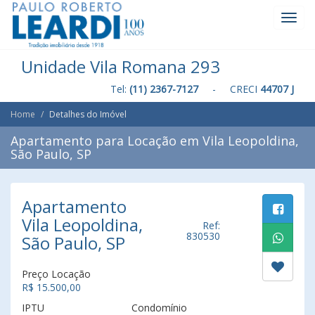
Toggl
Navig
Unidade Vila Romana 293
Tel:
(11) 2367-7127
- CRECI
44707 J
Home
Detalhes do Imóvel
Apartamento para Locação em Vila Leopoldina,
São Paulo, SP
Apartamento
Vila Leopoldina,
Ref:
830530
São Paulo, SP
Preço Locação
R$ 15.500,00
IPTU
Condomínio