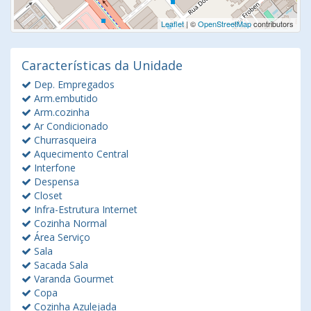
Leaflet
| ©
OpenStreetMap
contributors
Características da Unidade
Dep. Empregados
Arm.embutido
Arm.cozinha
Ar Condicionado
Churrasqueira
Aquecimento Central
Interfone
Despensa
Closet
Infra-Estrutura Internet
Cozinha Normal
Área Serviço
Sala
Sacada Sala
Varanda Gourmet
Copa
Cozinha Azulejada