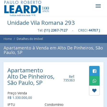
Toggl
Navig
Unidade Vila Romana 293
Tel:
(11) 2367-7127
- CRECI
44707 J
Home
Detalhes do Imóvel
Apartamento à Venda em Alto De Pinheiros, São
Paulo, SP
Apartamento
Alto De Pinheiros,
Ref:
735363
São Paulo, SP
Preço Venda
R$ 1.330.000,00
IPTU
Condomínio