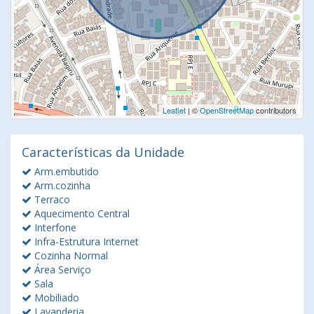
Leaflet
| ©
OpenStreetMap
contributors
Características da Unidade
Arm.embutido
Arm.cozinha
Terraco
Aquecimento Central
Interfone
Infra-Estrutura Internet
Cozinha Normal
Área Serviço
Sala
Mobiliado
Lavanderia