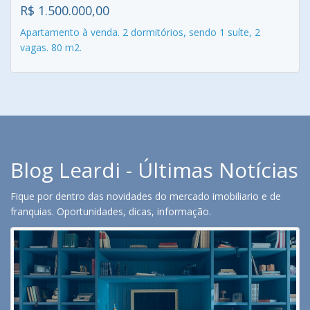
R$ 1.500.000,00
Apartamento à venda. 2 dormitórios, sendo 1 suíte, 2
vagas. 80 m2.
Blog Leardi - Últimas Notícias
Fique por dentro das novidades do mercado imobiliario e de
franquias. Oportunidades, dicas, informação.