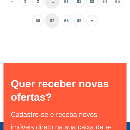
«
1
2
...
61
62
63
64
65
66
67
68
69
»
Quer receber novas
ofertas?
Cadastre-se e receba novos
imóveis direto na sua caixa de e-