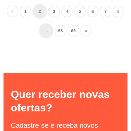
«
1
2
3
4
5
6
7
8
...
68
69
»
Quer receber novas
ofertas?
Cadastre-se e receba novos