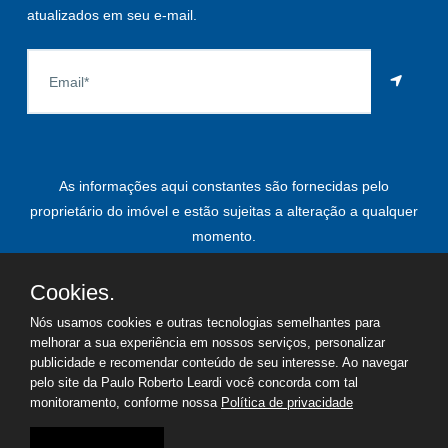
atualizados em seu e-mail.
As informações aqui constantes são fornecidas pelo
proprietário do imóvel e estão sujeitas a alteração a qualquer
momento.
Cookies.
Nós usamos cookies e outras tecnologias semelhantes para
©
2026
Copyright - Paulo Roberto Leardi | Todos os direitos
melhorar a sua experiência em nossos serviços, personalizar
reservados
publicidade e recomendar conteúdo de seu interesse. Ao navegar
pelo site da Paulo Roberto Leardi você concorda com tal
monitoramento, conforme nossa
Política de privacidade
Termos de uso
Política de privacidade