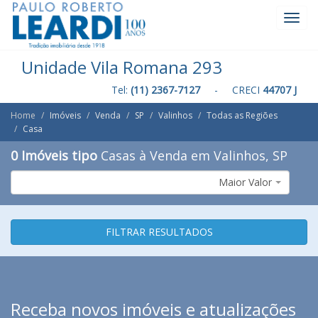
Toggl
Navig
Unidade Vila Romana 293
Tel:
(11) 2367-7127
- CRECI
44707 J
Home
Imóveis
Venda
SP
Valinhos
Todas as Regiões
Casa
0 Imóveis tipo
Casas à Venda em Valinhos, SP
Maior Valor
FILTRAR RESULTADOS
Receba novos imóveis e atualizações