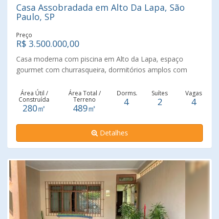
Casa Assobradada em Alto Da Lapa, São
Paulo, SP
Preço
R$ 3.500.000,00
Casa moderna com piscina em Alto da Lapa, espaço
gourmet com churrasqueira, dormitórios amplos com
armários embutidos, cozinha planejada com área de
serviço e entrada independente. Conforto e segurança
Área Útil /
Área Total /
Dorms.
Suítes
Vagas
Construída
Terreno
4
2
4
para você e sua família.
280㎡
489㎡
Detalhes