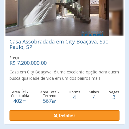
Casa Assobradada em City Boaçava, São
Paulo, SP
Preço
R$ 7.200.000,00
Casa em City Boaçava, é uma excelente opção para quem
busca qualidade de vida em um dos bairros mais
valorizados da cidade. Conhecida por suas ruas tranquilas
e arborizadas, a região oferece uma infraestrutura
Área Útil /
Área Total /
Dorms.
Suítes
Vagas
Construída
Terreno
4
4
3
completa, com escolas, supermercados, restaurantes e
402㎡
567㎡
parques próximos. As casas em City Boaçava geralmente
possuem bom espaço interno e áreas externas
Detalhes
agradáveis, ideais para famílias. O bairro é caracterizado
por suas residências de alto padrão e pela segurança, o
que atrai muitos moradores que desejam um ambiente