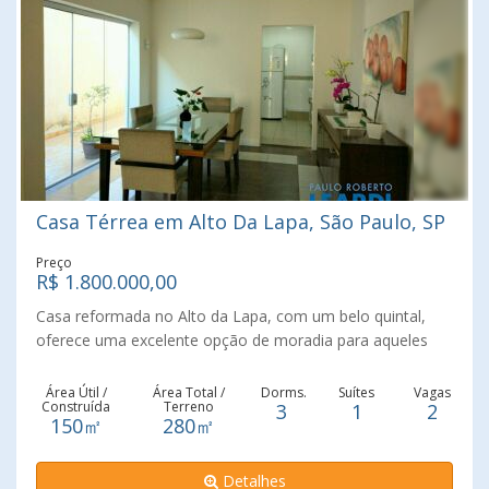
Casa Térrea em Alto Da Lapa, São Paulo, SP
Preço
R$ 1.800.000,00
Casa reformada no Alto da Lapa, com um belo quintal,
oferece uma excelente opção de moradia para aqueles
que desejam desfrutar de um espaço amplo e ao ar livre.
Uma casa reformada significa que ela passou por
Área Útil /
Área Total /
Dorms.
Suítes
Vagas
Construída
Terreno
3
1
2
melhorias e atualizações, proporcionando um ambiente
150㎡
280㎡
mais moderno e agradável. É importante verificar os
detalhes da reforma para entender quais foram as
Detalhes
melhorias realizadas na propriedade. A presença de um