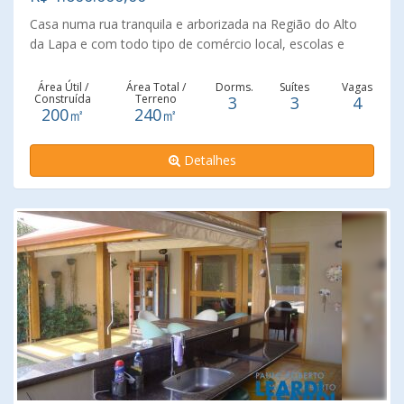
Casa numa rua tranquila e arborizada na Região do Alto
da Lapa e com todo tipo de comércio local, escolas e
condução, casa totalmente reformada com 3 suítes
repletas de armários e com terraço, sala ampla para 2
Área Útil /
Área Total /
Dorms.
Suítes
Vagas
Construída
Terreno
3
3
4
ambientes, copa e cozinha com armários planejados,
200㎡
240㎡
lavabo, quintal com churrasqueira para o momento de
descontração com a família e amigos, dependências de
Detalhes
empregada e 4 vagas na garagem.