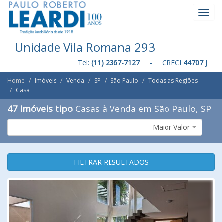
Toggl
Navig
Unidade Vila Romana 293
Tel:
(11) 2367-7127
- CRECI
44707 J
Home
Imóveis
Venda
SP
São Paulo
Todas as Regiões
Casa
47 Imóveis tipo
Casas à Venda em São Paulo, SP
Maior Valor
FILTRAR RESULTADOS