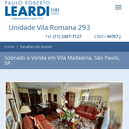
Toggl
Navig
Unidade Vila Romana 293
Tel:
(11) 2367-7127
- CRECI
44707 J
Home
Detalhes do Imóvel
Sobrado à Venda em Vila Madalena, São Paulo,
SP